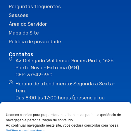
Perguntas frequentes
Sessões
Área do Servidor
Mapa do Site
Política de privacidade
Contatos
Av. Delegado Waldemar Gomes Pinto, 1626
Ponte Nova - Extrema (MG)
CEP: 37642-350
Horário de atendimento: Segunda a Sexta-
feira
Das 8:00 às 17:00 horas (presencial ou
eletrônico)
(35) 3435-3496
(35) 3435-2623
Usamos cookies para proporcionar melhor desempenho, experiência de
(35) 3435-1112
(35) 3435-3063
navegação e personalização de conteúdo.
ouvidoria@camaraextrema.mg.gov.br
Ao continuar navegando neste site, você declara concordar com nossa
imprensa@camaraextrema.mg.gov.br
Política de privacidade