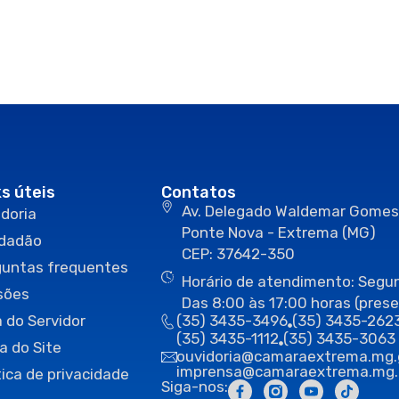
ks úteis
Contatos
Av. Delegado Waldemar Gomes
doria
Ponte Nova - Extrema (MG)
idadão
CEP: 37642-350
guntas frequentes
Horário de atendimento: Segun
sões
Das 8:00 às 17:00 horas (prese
 do Servidor
(35) 3435-3496
(35) 3435-262
(35) 3435-1112
(35) 3435-3063
a do Site
ouvidoria@camaraextrema.mg.
imprensa@camaraextrema.mg.
tica de privacidade
Siga-nos: