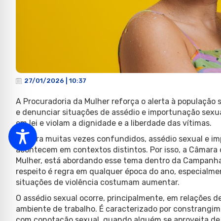
27/01/2026 | 10:37
A Procuradoria da Mulher reforça o alerta à população 
e denunciar situações de assédio e importunação sexua
em lei e violam a dignidade e a liberdade das vítimas.
Embora muitas vezes confundidos, assédio sexual e im
acontecem em contextos distintos. Por isso, a Câmara 
Mulher, está abordando esse tema dentro da Campanha 
respeito é regra em qualquer época do ano, especialme
situações de violência costumam aumentar.
O assédio sexual ocorre, principalmente, em relações 
ambiente de trabalho. É caracterizado por constrangi
com conotação sexual, quando alguém se aproveita de