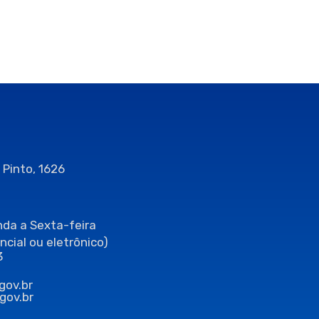
 Pinto, 1626
da a Sexta-feira
ncial ou eletrônico)
3
gov.br
gov.br