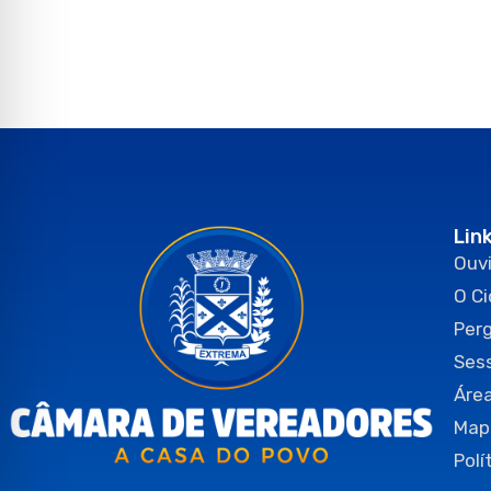
Lin
Ouvi
O C
Per
Ses
Área
Map
Polí