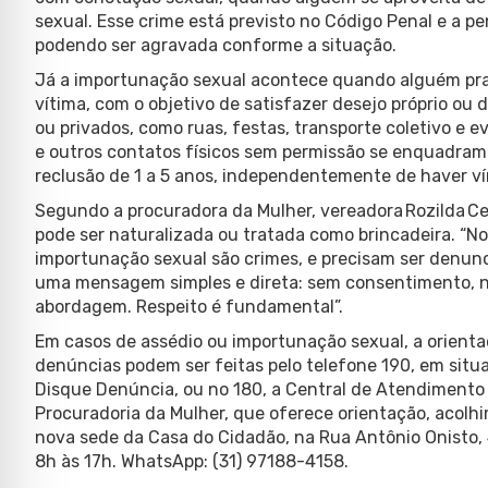
sexual. Esse crime está previsto no Código Penal e a pe
podendo ser agravada conforme a situação.
Já a importunação sexual acontece quando alguém prat
vítima, com o objetivo de satisfazer desejo próprio ou d
ou privados, como ruas, festas, transporte coletivo e e
e outros contatos físicos sem permissão se enquadram
reclusão de 1 a 5 anos, independentemente de haver vín
Segundo a procuradora da Mulher, vereadora Rozilda C
pode ser naturalizada ou tratada como brincadeira. “Nos
importunação sexual são crimes, e precisam ser denun
uma mensagem simples e direta: sem consentimento, n
abordagem. Respeito é fundamental”.
Em casos de assédio ou importunação sexual, a orienta
denúncias podem ser feitas pelo telefone 190, em situa
Disque Denúncia, ou no 180, a Central de Atendimento 
Procuradoria da Mulher, que oferece orientação, aco
nova sede da Casa do Cidadão, na Rua Antônio Onisto, 
8h às 17h. WhatsApp: (31) 97188-4158.