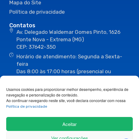
Mapa do Site
Política de privacidade
Contatos
Av. Delegado Waldemar Gomes Pinto, 1626
Ponte Nova - Extrema (MG)
CEP: 37642-350
Horário de atendimento: Segunda a Sexta-
feira
Das 8:00 às 17:00 horas (presencial ou
eletrônico)
(35) 3435-3496
(35) 3435-2623
Usamos cookies para proporcionar melhor desempenho, experiência de
(35) 3435-1112
(35) 3435-3063
navegação e personalização de conteúdo.
ouvidoria@camaraextrema.mg.gov.br
Ao continuar navegando neste site, você declara concordar com nossa
imprensa@camaraextrema.mg.gov.br
Política de privacidade
Siga-nos:
Aceitar
Ver configurações