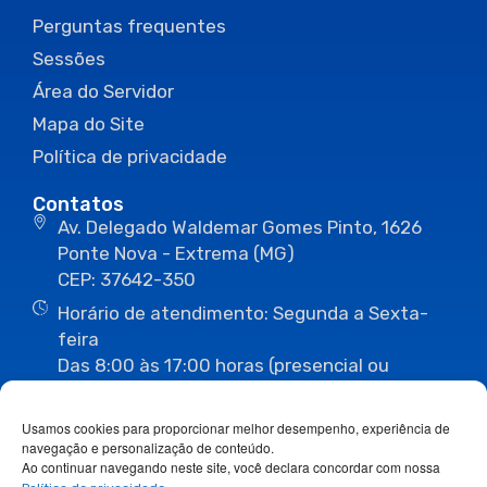
Perguntas frequentes
Sessões
Área do Servidor
Mapa do Site
Política de privacidade
Contatos
Av. Delegado Waldemar Gomes Pinto, 1626
Ponte Nova - Extrema (MG)
CEP: 37642-350
Horário de atendimento: Segunda a Sexta-
feira
Das 8:00 às 17:00 horas (presencial ou
eletrônico)
(35) 3435-3496
(35) 3435-2623
Usamos cookies para proporcionar melhor desempenho, experiência de
(35) 3435-1112
(35) 3435-3063
navegação e personalização de conteúdo.
ouvidoria@camaraextrema.mg.gov.br
Ao continuar navegando neste site, você declara concordar com nossa
imprensa@camaraextrema.mg.gov.br