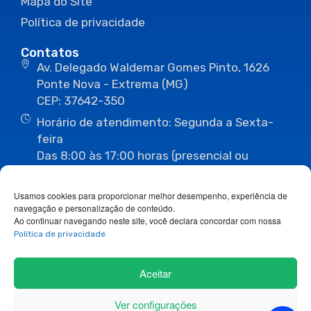
Mapa do Site
Política de privacidade
Contatos
Av. Delegado Waldemar Gomes Pinto, 1626
Ponte Nova - Extrema (MG)
CEP: 37642-350
Horário de atendimento: Segunda a Sexta-
feira
Das 8:00 às 17:00 horas (presencial ou
eletrônico)
(35) 3435-3496
(35) 3435-2623
Usamos cookies para proporcionar melhor desempenho, experiência de
(35) 3435-1112
(35) 3435-3063
navegação e personalização de conteúdo.
ouvidoria@camaraextrema.mg.gov.br
Ao continuar navegando neste site, você declara concordar com nossa
imprensa@camaraextrema.mg.gov.br
Política de privacidade
Siga-nos:
Aceitar
Ver configurações