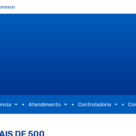
Conosco
ência
Atendimento
Controladoria
Co
IS DE 500