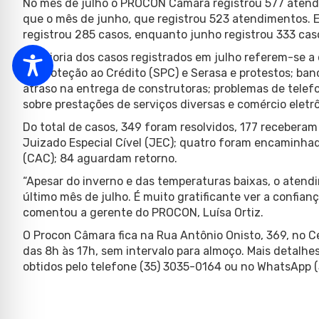
No mês de julho o PROCON Câmara registrou 577 atendi
que o mês de junho, que registrou 523 atendimentos. 
registrou 285 casos, enquanto junho registrou 333 cas
A maioria dos casos registrados em julho referem-se a
de Proteção ao Crédito (SPC) e Serasa e protestos; ban
atraso na entrega de construtoras; problemas de telef
sobre prestações de serviços diversas e comércio eletr
Do total de casos, 349 foram resolvidos, 177 recebera
Juizado Especial Cível (JEC); quatro foram encaminh
(CAC); 84 aguardam retorno.
“Apesar do inverno e das temperaturas baixas, o atend
último mês de julho. É muito gratificante ver a confian
comentou a gerente do PROCON, Luísa Ortiz.
O Procon Câmara fica na Rua Antônio Onisto, 369, no C
das 8h às 17h, sem intervalo para almoço. Mais detalh
obtidos pelo telefone (35) 3035-0164 ou no WhatsApp 