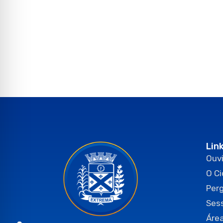
Lin
Ouvi
O C
Per
Ses
Área