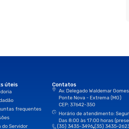
ks úteis
Contatos
Av. Delegado Waldemar Gomes
doria
Ponte Nova - Extrema (MG)
idadão
CEP: 37642-350
guntas frequentes
Horário de atendimento: Segun
sões
Das 8:00 às 17:00 horas (prese
 do Servidor
(35) 3435-3496
(35) 3435-262