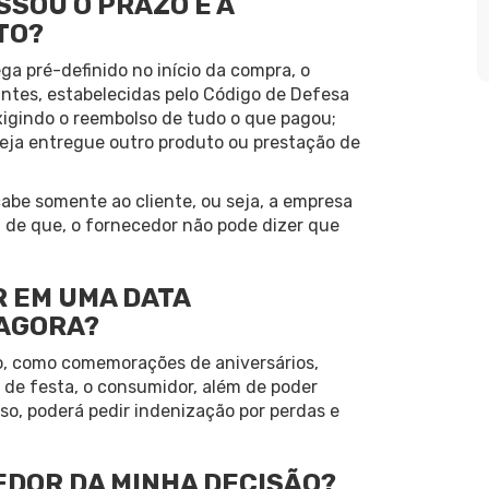
SSOU O PRAZO E A
TO?
a pré-definido no início da compra, o
ntes, estabelecidas pelo Código de Defesa
xigindo o reembolso de tudo o que pagou;
 seja entregue outro produto ou prestação de
cabe somente ao cliente, ou seja, a empresa
 de que, o fornecedor não pode dizer que
 EM UMA DATA
 AGORA?
o, como comemorações de aniversários,
de festa, o consumidor, além de poder
aso, poderá pedir indenização por perdas e
EDOR DA MINHA DECISÃO?