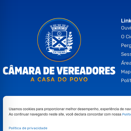
Lin
Ouvi
O C
Per
Ses
Área
Map
Polí
Usamos cookies para proporcionar melhor desempenho, experiência de nav
Ao continuar navegando neste site, você declara concordar com nossa
Polít
Copyright 2026© Todos os direitos reservados.
Política de privacidade