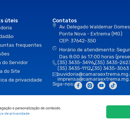
ks úteis
Contatos
Av. Delegado Waldemar Gomes
doria
Ponte Nova - Extrema (MG)
idadão
CEP: 37642-350
guntas frequentes
Horário de atendimento: Segun
sões
Das 8:00 às 17:00 horas (prese
 do Servidor
(35) 3435-3496
(35) 3435-262
(35) 3435-1112
(35) 3435-3063
a do Site
ouvidoria@camaraextrema.mg.
imprensa@camaraextrema.mg.
tica de privacidade
Siga-nos:
egação e personalização de conteúdo.
ica de privacidade