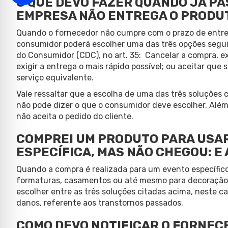
O QUE DEVO FAZER QUANDO JÁ PA
EMPRESA NÃO ENTREGA O PRODU
Quando o fornecedor não cumpre com o prazo de entreg
consumidor poderá escolher uma das três opções segui
do Consumidor (CDC), no art. 35: Cancelar a compra, e
exigir a entrega o mais rápido possível; ou aceitar que
serviço equivalente.
Vale ressaltar que a escolha de uma das três soluções 
não pode dizer o que o consumidor deve escolher. Além
não aceita o pedido do cliente.
COMPREI UM PRODUTO PARA USAR
ESPECÍFICA, MAS NÃO CHEGOU: E
Quando a compra é realizada para um evento específic
formaturas, casamentos ou até mesmo para decoração 
escolher entre as três soluções citadas acima, neste c
danos, referente aos transtornos passados.
COMO DEVO NOTIFICAR O FORNEC