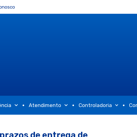
Conosco
ência
Atendimento
Controladoria
Co
prazos de entrega de