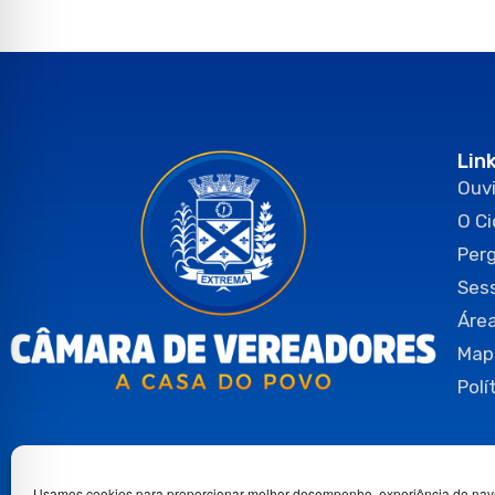
Lin
Ouvi
O C
Per
Ses
Área
Map
Polí
Usamos cookies para proporcionar melhor desempenho, experiência de nav