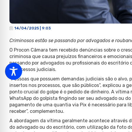
14/04/2025 | 9:03
Criminosos estão se passando por advogados e rouband
O Procon Câmara tem recebido denúncias sobre o cresc
criminosa que causa prejuízos financeiros e emocionais
passando por advogados ou profissionais do escritório
a processos judiciais.
“Pessoas que possuem demandas judiciais são o alvo, p
insertos nos processos, que são públicos”, explicou a g
ponto crucial do golpe é o pedido de dinheiro. A vítim
WhatsApp do golpista fingindo ser seu advogado ou do 
pagamento de uma quantia via Pix é necessário para li
receber”, complementou.
A abordagem da vítima geralmente acontece através 
do advogado ou do escritório, com utilização da foto do