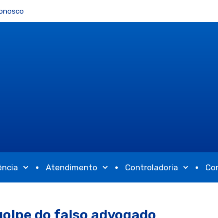
Conosco
ência
Atendimento
Controladoria
Co
golpe do falso advogado