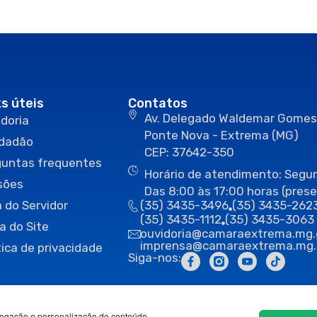
ks úteis
Contatos
Av. Delegado Waldemar Gomes
doria
Ponte Nova - Extrema (MG)
idadão
CEP: 37642-350
guntas frequentes
Horário de atendimento: Segun
sões
Das 8:00 às 17:00 horas (prese
 do Servidor
(35) 3435-3496
(35) 3435-262
(35) 3435-1112
(35) 3435-3063
a do Site
ouvidoria@camaraextrema.mg.
imprensa@camaraextrema.mg.
tica de privacidade
Siga-nos:
egação e personalização de conteúdo.