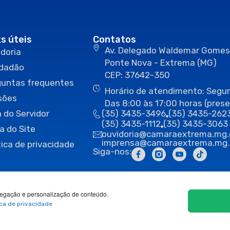
ks úteis
Contatos
Av. Delegado Waldemar Gomes
doria
Ponte Nova - Extrema (MG)
idadão
CEP: 37642-350
guntas frequentes
Horário de atendimento: Segun
sões
Das 8:00 às 17:00 horas (prese
 do Servidor
(35) 3435-3496
(35) 3435-262
(35) 3435-1112
(35) 3435-3063
a do Site
ouvidoria@camaraextrema.mg.
imprensa@camaraextrema.mg.
tica de privacidade
Siga-nos:
egação e personalização de conteúdo.
ica de privacidade