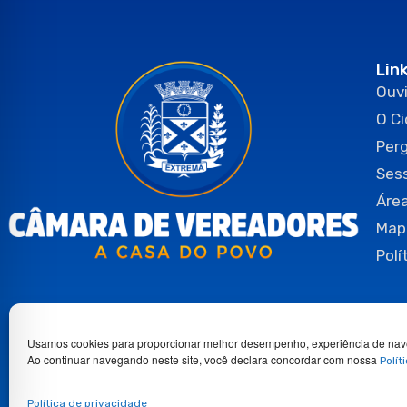
Lin
Ouvi
O C
Per
Ses
Área
Map
Polí
Usamos cookies para proporcionar melhor desempenho, experiência de nav
Ao continuar navegando neste site, você declara concordar com nossa
Polít
Copyright 2026© Todos os direitos reservados.
Política de privacidade