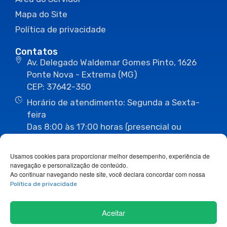
Mapa do Site
Política de privacidade
Contatos
Av. Delegado Waldemar Gomes Pinto, 1626
Ponte Nova - Extrema (MG)
CEP: 37642-350
Horário de atendimento: Segunda a Sexta-
feira
Das 8:00 às 17:00 horas (presencial ou
eletrônico)
(35) 3435-3496
(35) 3435-2623
Usamos cookies para proporcionar melhor desempenho, experiência de
(35) 3435-1112
(35) 3435-3063
navegação e personalização de conteúdo.
ouvidoria@camaraextrema.mg.gov.br
Ao continuar navegando neste site, você declara concordar com nossa
imprensa@camaraextrema.mg.gov.br
Política de privacidade
Siga-nos:
Aceitar