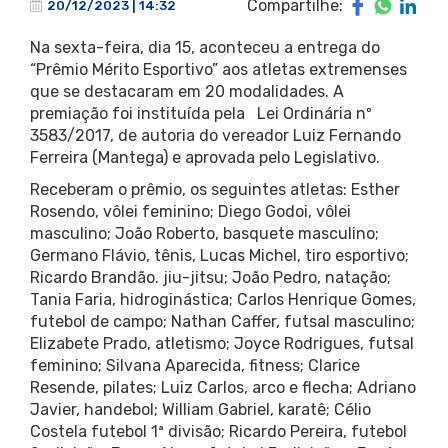
Compartilhe:
20/12/2023 | 14:32
Na sexta-feira, dia 15, aconteceu a entrega do
“Prêmio Mérito Esportivo” aos atletas extremenses
que se destacaram em 20 modalidades. A
premiação foi instituída pela Lei Ordinária nº
3583/2017, de autoria do vereador Luiz Fernando
Ferreira (Mantega) e aprovada pelo Legislativo.
Receberam o prêmio, os seguintes atletas: Esther
Rosendo, vôlei feminino; Diego Godoi, vôlei
masculino; João Roberto, basquete masculino;
Germano Flávio, tênis, Lucas Michel, tiro esportivo;
Ricardo Brandão. jiu-jitsu; João Pedro, natação;
Tania Faria, hidroginástica; Carlos Henrique Gomes,
futebol de campo; Nathan Caffer, futsal masculino;
Elizabete Prado, atletismo; Joyce Rodrigues, futsal
feminino; Silvana Aparecida, fitness; Clarice
Resende, pilates; Luiz Carlos, arco e flecha; Adriano
Javier, handebol; William Gabriel, karatê; Célio
Costela futebol 1ª divisão; Ricardo Pereira, futebol