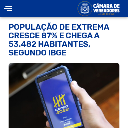
POPULAÇÃO DE EXTREMA
CRESCE 87% E CHEGA A
53.482 HABITANTES,
SEGUNDO IBGE