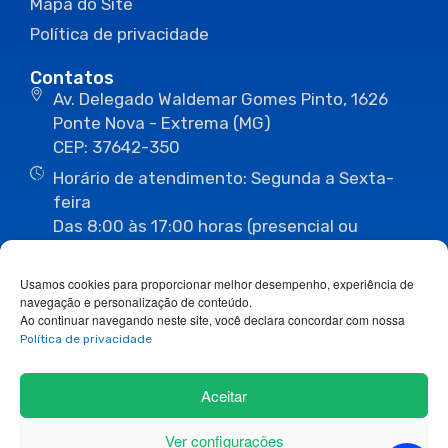
Mapa do Site
Política de privacidade
Contatos
Av. Delegado Waldemar Gomes Pinto, 1626
Ponte Nova - Extrema (MG)
CEP: 37642-350
Horário de atendimento: Segunda a Sexta-
feira
Das 8:00 às 17:00 horas (presencial ou
eletrônico)
(35) 3435-3496
(35) 3435-2623
Usamos cookies para proporcionar melhor desempenho, experiência de
(35) 3435-1112
(35) 3435-3063
navegação e personalização de conteúdo.
ouvidoria@camaraextrema.mg.gov.br
Ao continuar navegando neste site, você declara concordar com nossa
imprensa@camaraextrema.mg.gov.br
Política de privacidade
Siga-nos:
Aceitar
Ver configurações