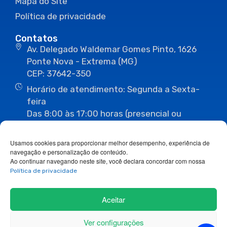
Mapa do Site
Política de privacidade
Contatos
Av. Delegado Waldemar Gomes Pinto, 1626
Ponte Nova - Extrema (MG)
CEP: 37642-350
Horário de atendimento: Segunda a Sexta-
feira
Das 8:00 às 17:00 horas (presencial ou
eletrônico)
(35) 3435-3496
(35) 3435-2623
Usamos cookies para proporcionar melhor desempenho, experiência de
(35) 3435-1112
(35) 3435-3063
navegação e personalização de conteúdo.
ouvidoria@camaraextrema.mg.gov.br
Ao continuar navegando neste site, você declara concordar com nossa
imprensa@camaraextrema.mg.gov.br
Política de privacidade
Siga-nos:
Aceitar
Ver configurações