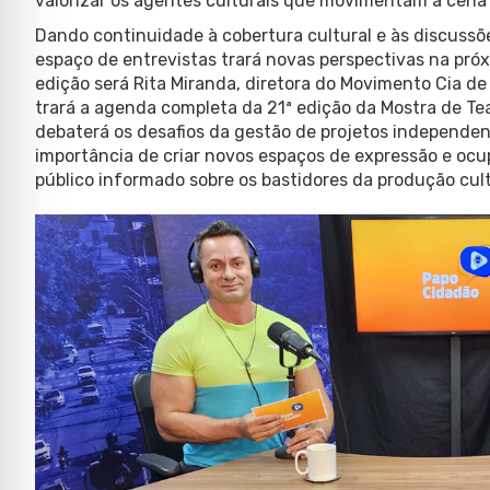
valorizar os agentes culturais que movimentam a cena a
Dando continuidade à cobertura cultural e às discussõ
espaço de entrevistas trará novas perspectivas na pr
edição será Rita Miranda, diretora do Movimento Cia de 
trará a agenda completa da 21ª edição da Mostra de Tea
debaterá os desafios da gestão de projetos independente
importância de criar novos espaços de expressão e ocu
público informado sobre os bastidores da produção cul