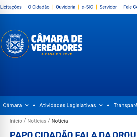
Licitações
O Cidadão
Ouvidoria
e-SIC
Servidor
Fale 
Câmara
Atividades Legislativas
Transpar
Início
/
Notícias
/
Notícia
PAPO CIDADÃO FALA DA ORQU