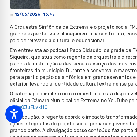
12/06/2026 | 16:47
A Orquestra Sinfônica de Extrema e o projeto social 
grande expectativa e planejamento para o futuro, con
polo de relevância cultural e educacional.
Em entrevista ao podcast Papo Cidadão, da grade da T
Siqueira, que atua como regente da orquestra e diretor 
planos da instituição e destacou o avanço dos músicos
fronteiras do município. Durante a conversa, o maestr
para a participação da sinfônica em grandes eventos e 
exterior, levando a identidade cultural extremense para
O bate-papo completo com o maestro já está disponível 
oficial da Câmara Municipal de Extrema no YouTube pelo
v=0b0JuFLvxHQ
Na produção, o regente aborda o impacto transformad
ações integradas do projeto social preparam jovens tal
grande porte. A divulgação desse conteúdo faz parte d