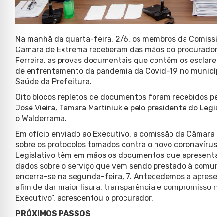
Na manhã da quarta-feira, 2/6, os membros da Comissã
Câmara de Extrema receberam das mãos do procurador g
Ferreira, as provas documentais que contêm os esclar
de enfrentamento da pandemia da Covid-19 no municípi
Saúde da Prefeitura.
Oito blocos repletos de documentos foram recebidos p
José Vieira, Tamara Martiniuk e pelo presidente do Legi
o Walderrama.
Em ofício enviado ao Executivo, a comissão da Câmar
sobre os protocolos tomados contra o novo coronavírus
Legislativo têm em mãos os documentos que apresent
dados sobre o serviço que vem sendo prestado à comun
encerra-se na segunda-feira, 7. Antecedemos a apresen
afim de dar maior lisura, transparência e compromisso 
Executivo”, acrescentou o procurador.
PRÓXIMOS PASSOS