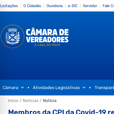
Licitações
O Cidadão
Ouvidoria
e-SIC
Servidor
Fale 
Câmara
Atividades Legislativas
Transpar
Início
/
Notícias
/
Notícia
Membros da CPI da Covid-19 