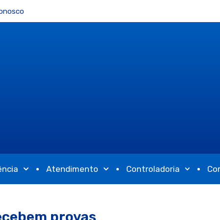
Conosco
ência
Atendimento
Controladoria
Co
recebem provas