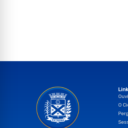
Lin
Ouvi
O C
Per
Ses