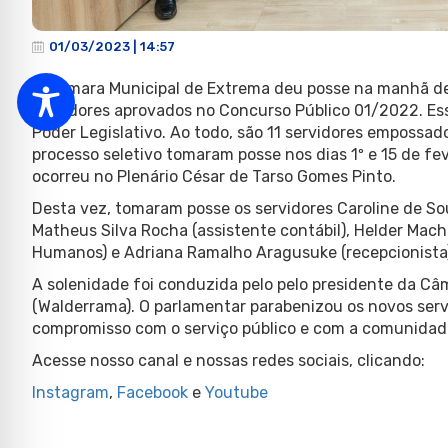
01/03/2023 | 14:57
A Câmara Municipal de Extrema deu posse na manhã de q
servidores aprovados no Concurso Público 01/2022. Essa
Poder Legislativo. Ao todo, são 11 servidores empossad
processo seletivo tomaram posse nos dias 1º e 15 de f
ocorreu no Plenário César de Tarso Gomes Pinto.
Desta vez, tomaram posse os servidores Caroline de Sou
Matheus Silva Rocha (assistente contábil), Helder Mac
Humanos) e Adriana Ramalho Aragusuke (recepcionista)
A solenidade foi conduzida pelo pelo presidente da Câ
(Walderrama). O parlamentar parabenizou os novos servi
compromisso com o serviço público e com a comunidad
Acesse nosso canal e nossas redes sociais, clicando:
Instagram
,
Facebook
e
Youtube