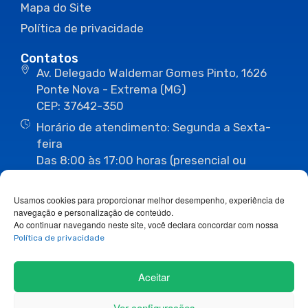
Mapa do Site
Política de privacidade
Contatos
Av. Delegado Waldemar Gomes Pinto, 1626
Ponte Nova - Extrema (MG)
CEP: 37642-350
Horário de atendimento: Segunda a Sexta-
feira
Das 8:00 às 17:00 horas (presencial ou
eletrônico)
(35) 3435-3496
(35) 3435-2623
Usamos cookies para proporcionar melhor desempenho, experiência de
(35) 3435-1112
(35) 3435-3063
navegação e personalização de conteúdo.
ouvidoria@camaraextrema.mg.gov.br
Ao continuar navegando neste site, você declara concordar com nossa
imprensa@camaraextrema.mg.gov.br
Política de privacidade
Siga-nos:
Aceitar
Ver configurações