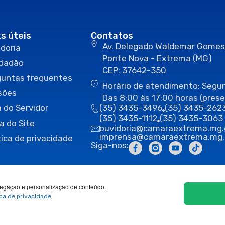
ks úteis
Contatos
Av. Delegado Waldemar Gomes
doria
Ponte Nova - Extrema (MG)
idadão
CEP: 37642-350
guntas frequentes
Horário de atendimento: Segun
sões
Das 8:00 às 17:00 horas (prese
 do Servidor
(35) 3435-3496
(35) 3435-262
(35) 3435-1112
(35) 3435-3063
a do Site
ouvidoria@camaraextrema.mg.
imprensa@camaraextrema.mg.
tica de privacidade
Siga-nos:
egação e personalização de conteúdo.
ica de privacidade