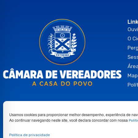
Lin
Ouvi
O C
Per
Ses
Área
Map
Polí
Usamos cookies para proporcionar melhor desempenho, experiência de nav
Ao continuar navegando neste site, você declara concordar com nossa
Polít
Copyright 2026© Todos os direitos reservados.
Política de privacidade