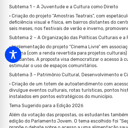
Subtema 1 – A Juventude e a Cultura como Direito
• Criação do projeto “Amostras Teatrais”, com espetác
deficiência visual e física, em bairros distantes do ce
seis meses, nos festivais de verão e inverno, promoven
Subtema 2 – A Organização das Políticas Culturais e a 
• Implementação do projeto “Cinema Livre” em associaç
semana (com a renda revertida para projetos culturais)
estudantes. A proposta visa democratizar o acesso à cu
estimular o uso de espaços comunitários.
Subtema 3 – Patrimônio Cultural, Desenvolvimento e C
• Criação de um totem de autoatendimento com acesso 
divulgue eventos culturais, rotas turísticas, pontos his
instalados em pontos estratégicos do município.
Tema Sugerido para a Edição 2026
Além da votação das propostas, os estudantes também
edição do Parlamento Jovem. O tema escolhido foi “Se
propõe o debate sobre o acesso a uma alimentação sau