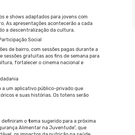
ulos e shows adaptados para jovens com
ntro. As apresentações acontecerão a cada
do a descentralização da cultura.
Participação Social
ões de bairro, com sessões pagas durante a
 e sessões gratuitas aos fins de semana para
ltura, fortalecer o cinema nacional e
idadania
a um aplicativo público-privado que
tóricos e suas histórias. Os totens serão
 definiram o
t
ema sugerido para a próxima
gurança Alimentar na Juventude”, que
dável, os impactos da nutrição na saúde