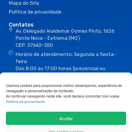
Mapa do Site
Política de privacidade
Contatos
Av. Delegado Waldemar Gomes Pinto, 1626
Ponte Nova - Extrema (MG)
CEP: 37642-350
Horário de atendimento: Segunda a Sexta-
feira
Das 8:00 às 17:00 horas (presencial ou
eletrônico)
(35) 3435-3496
(35) 3435-2623
Usamos cookies para proporcionar melhor desempenho, experiência de
(35) 3435-1112
(35) 3435-3063
navegação e personalização de conteúdo.
ouvidoria@camaraextrema.mg.gov.br
Ao continuar navegando neste site, você declara concordar com nossa
imprensa@camaraextrema.mg.gov.br
Política de privacidade
Siga-nos:
Aceitar
Ver configurações