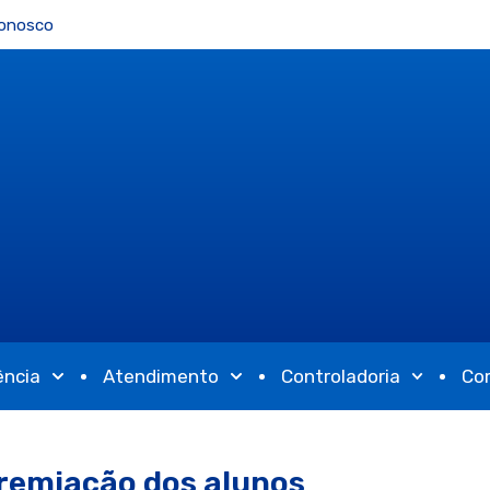
Conosco
ência
Atendimento
Controladoria
Co
 premiação dos alunos