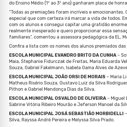
do Ensino Médio (1º ao 3º ano) ganharam placa de honr
“Todas as premiações foram incríveis e emocionantes.
especial que com certeza irá marcar a vida de todos. 
com os alunos e consegui capitar uma gratidão enorme 
realmente inesperado e quero proporcionar essa sensa
familiares”, comentou a assessora pedagógica da EL, M
Confira a lista com os nomes dos alunos premiados das 
ESCOLA MUNICIPAL EVANDRO BRITO DA CUNHA
– Sof
Maia, Stephanie Fidurczak de Freitas, Maria Eduarda Vel
Souza, Gabriel Fakelmann, Isabela Gama Alves de Azeve
ESCOLA MUNICIPAL JOÃO ORSI DE MORAIS
– Maria Li
Matheus Risério Souza, Gustavo Luiz da Silva Rodrigu
Pithon e Gabriel Mendonça Dias da Silva.
ESCOLA MUNICIPAL OSVALDO DE OLIVEIRA
– Miguel L
Sabrine Vitória Ribeiro Mourão e Jeferson Manoel da Sil
ESCOLA MUNICIPAL JOSÁ SEBASTIÃO MORBIDELLI
–
Silva, Rayssa André Pereira e Melyssa Silva Prado.