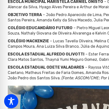
ESCOLA MUNICIPAL MARISTELA CARNIEL ONISTO
– G
Alencar da Silva, Hyago Alves Pereira e Arthur de Morai
OBJETIVO TERRA
– João Pedro Aparecido de Lima, Pe
Santos Pereira, Amanda Kelly da Silva Macedo, Julia Pe
COLÉGIO EDUCANDÁRIO FUTURO
– Pietro Miguel Leo
Souza, Nathaly Giovana de Oliveira Alvarenga e Kelvin G
COLÉGIO MACKENZIE
– Lucas Tavella Oliveira, Melina
Campos Moura, Ana Luiza Silva Branco, Júlia de Aquino 
ESCOLA ESTADUAL ALFREDO OLIVOTTI
– Ester Ferra
Clara Matos Santos, Thayná Yumi Meguro Gomez, Gabri
ESCOLA ESTADUAL ODETE VALADARES
– Rayssa Vitó
Caetano, Matheus Freitas de Faria Gomes, Amanda Rosa
João Pedro dos Santos Silva.
(Fonte: ASCOM/CME; Por L