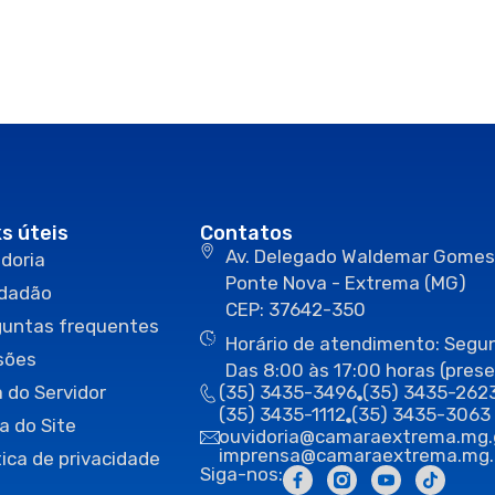
ks úteis
Contatos
Av. Delegado Waldemar Gomes
doria
Ponte Nova - Extrema (MG)
idadão
CEP: 37642-350
guntas frequentes
Horário de atendimento: Segun
sões
Das 8:00 às 17:00 horas (prese
 do Servidor
(35) 3435-3496
(35) 3435-262
(35) 3435-1112
(35) 3435-3063
a do Site
ouvidoria@camaraextrema.mg.
imprensa@camaraextrema.mg.
tica de privacidade
Siga-nos: