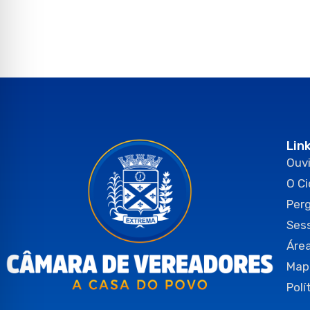
Lin
Ouvi
O C
Per
Ses
Área
Map
Polí