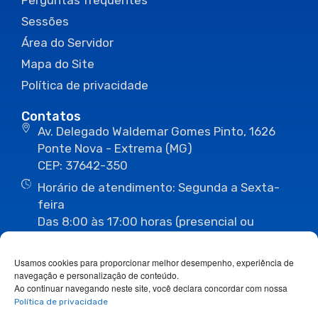
Perguntas frequentes
Sessões
Área do Servidor
Mapa do Site
Política de privacidade
Contatos
Av. Delegado Waldemar Gomes Pinto, 1626
Ponte Nova - Extrema (MG)
CEP: 37642-350
Horário de atendimento: Segunda a Sexta-
feira
Das 8:00 às 17:00 horas (presencial ou
eletrônico)
(35) 3435-3496
(35) 3435-2623
Usamos cookies para proporcionar melhor desempenho, experiência de
(35) 3435-1112
(35) 3435-3063
navegação e personalização de conteúdo.
ouvidoria@camaraextrema.mg.gov.br
Ao continuar navegando neste site, você declara concordar com nossa
imprensa@camaraextrema.mg.gov.br
Política de privacidade
Siga-nos: