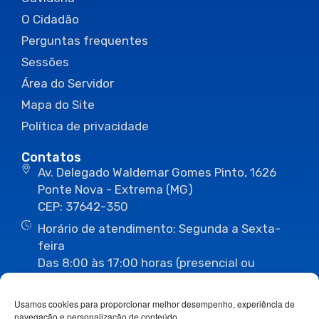
O Cidadão
Perguntas frequentes
Sessões
Área do Servidor
Mapa do Site
Política de privacidade
Contatos
Av. Delegado Waldemar Gomes Pinto, 1626
Ponte Nova - Extrema (MG)
CEP: 37642-350
Horário de atendimento: Segunda a Sexta-
feira
Das 8:00 às 17:00 horas (presencial ou
eletrônico)
(35) 3435-3496
(35) 3435-2623
Usamos cookies para proporcionar melhor desempenho, experiência de
(35) 3435-1112
(35) 3435-3063
navegação e personalização de conteúdo.