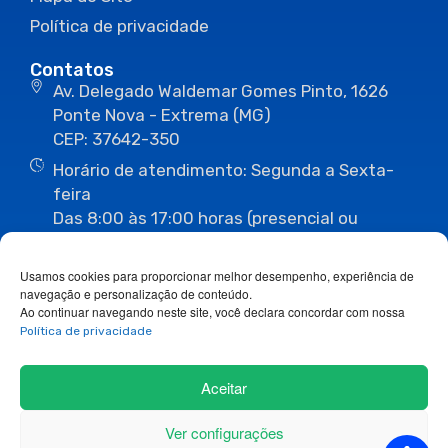
Política de privacidade
Contatos
Av. Delegado Waldemar Gomes Pinto, 1626
Ponte Nova - Extrema (MG)
CEP: 37642-350
Horário de atendimento: Segunda a Sexta-
feira
Das 8:00 às 17:00 horas (presencial ou
eletrônico)
(35) 3435-3496
(35) 3435-2623
Usamos cookies para proporcionar melhor desempenho, experiência de
(35) 3435-1112
(35) 3435-3063
navegação e personalização de conteúdo.
ouvidoria@camaraextrema.mg.gov.br
Ao continuar navegando neste site, você declara concordar com nossa
imprensa@camaraextrema.mg.gov.br
Política de privacidade
Siga-nos:
Aceitar
Ver configurações