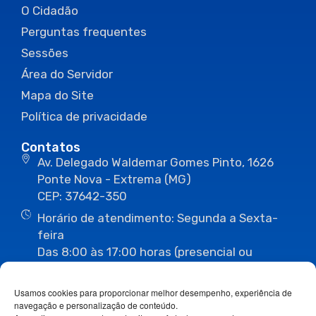
O Cidadão
Perguntas frequentes
Sessões
Área do Servidor
Mapa do Site
Política de privacidade
Contatos
Av. Delegado Waldemar Gomes Pinto, 1626
Ponte Nova - Extrema (MG)
CEP: 37642-350
Horário de atendimento: Segunda a Sexta-
feira
Das 8:00 às 17:00 horas (presencial ou
eletrônico)
(35) 3435-3496
(35) 3435-2623
Usamos cookies para proporcionar melhor desempenho, experiência de
(35) 3435-1112
(35) 3435-3063
navegação e personalização de conteúdo.
ouvidoria@camaraextrema.mg.gov.br