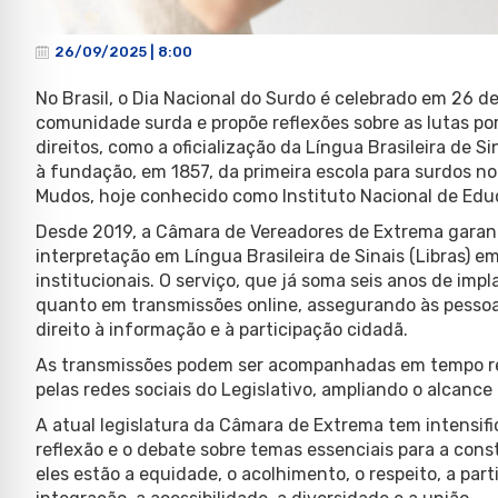
26/09/2025 | 8:00
No Brasil, o Dia Nacional do Surdo é celebrado em 26 
comunidade surda e propõe reflexões sobre as lutas por
direitos, como a oficialização da Língua Brasileira de Si
à fundação, em 1857, da primeira escola para surdos no 
Mudos, hoje conhecido como Instituto Nacional de Edu
Desde 2019, a Câmara de Vereadores de Extrema garant
interpretação em Língua Brasileira de Sinais (Libras) 
institucionais. O serviço, que já soma seis anos de im
quanto em transmissões online, assegurando às pessoas
direito à informação e à participação cidadã.
As transmissões podem ser acompanhadas em tempo rea
pelas redes sociais do Legislativo, ampliando o alcance
A atual legislatura da Câmara de Extrema tem intensif
reflexão e o debate sobre temas essenciais para a con
eles estão a equidade, o acolhimento, o respeito, a part