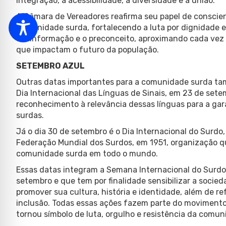
integração, a acessibilidade, a diversidade e a união.
A Câmara de Vereadores reafirma seu papel de conscie
comunidade surda, fortalecendo a luta por dignidade e
desinformação e o preconceito, aproximando cada vez 
que impactam o futuro da população.
SETEMBRO AZUL
Outras datas importantes para a comunidade surda t
Dia Internacional das Línguas de Sinais, em 23 de se
reconhecimento à relevância dessas línguas para a gar
surdas.
Já o dia 30 de setembro é o Dia Internacional do Sur
Federação Mundial dos Surdos, em 1951, organização qu
comunidade surda em todo o mundo.
Essas datas integram a Semana Internacional do Surd
setembro e que tem por finalidade sensibilizar a soci
promover sua cultura, história e identidade, além de re
inclusão. Todas essas ações fazem parte do movimento 
tornou símbolo de luta, orgulho e resistência da comun