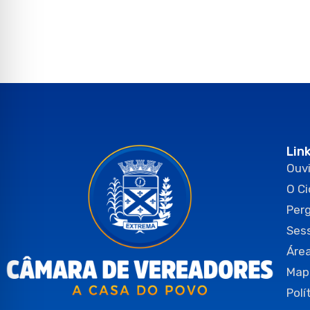
Lin
Ouvi
O C
Per
Ses
Área
Map
Polí