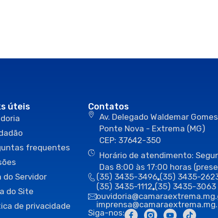
ks úteis
Contatos
Av. Delegado Waldemar Gomes
doria
Ponte Nova - Extrema (MG)
idadão
CEP: 37642-350
guntas frequentes
Horário de atendimento: Segun
sões
Das 8:00 às 17:00 horas (prese
 do Servidor
(35) 3435-3496
(35) 3435-262
(35) 3435-1112
(35) 3435-3063
a do Site
ouvidoria@camaraextrema.mg.
imprensa@camaraextrema.mg.
tica de privacidade
Siga-nos: