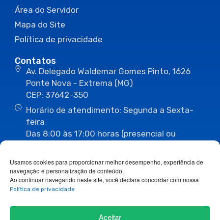
Área do Servidor
Mapa do Site
Política de privacidade
Contatos
Av. Delegado Waldemar Gomes Pinto, 1626
Ponte Nova - Extrema (MG)
CEP: 37642-350
Horário de atendimento: Segunda a Sexta-
feira
Das 8:00 às 17:00 horas (presencial ou
eletrônico)
(35) 3435-3496
(35) 3435-2623
Usamos cookies para proporcionar melhor desempenho, experiência de
(35) 3435-1112
(35) 3435-3063
navegação e personalização de conteúdo.
ouvidoria@camaraextrema.mg.gov.br
Ao continuar navegando neste site, você declara concordar com nossa
imprensa@camaraextrema.mg.gov.br
Política de privacidade
Siga-nos:
Aceitar