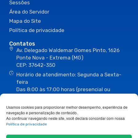
Sessões
Área do Servidor
Mapa do Site
Política de privacidade
Contatos
Av. Delegado Waldemar Gomes Pinto, 1626
Ponte Nova - Extrema (MG)
CEP: 37642-350
Horário de atendimento: Segunda a Sexta-
feira
Das 8:00 às 17:00 horas (presencial ou
eletrônico)
(35) 3435-3496
(35) 3435-2623
Usamos cookies para proporcionar melhor desempenho, experiência de
(35) 3435-1112
(35) 3435-3063
navegação e personalização de conteúdo.
ouvidoria@camaraextrema.mg.gov.br
Ao continuar navegando neste site, você declara concordar com nossa
imprensa@camaraextrema.mg.gov.br
Política de privacidade
Siga-nos: