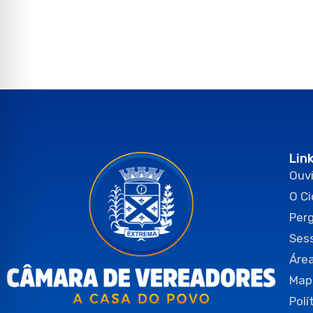
Lin
Ouvi
O C
Per
Ses
Área
Map
Polí