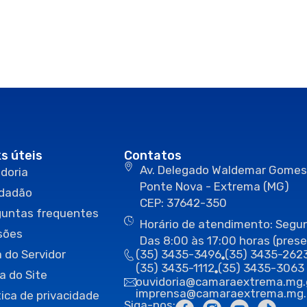
ks úteis
Contatos
Av. Delegado Waldemar Gomes
doria
Ponte Nova - Extrema (MG)
idadão
CEP: 37642-350
guntas frequentes
Horário de atendimento: Segun
sões
Das 8:00 às 17:00 horas (prese
 do Servidor
(35) 3435-3496
(35) 3435-262
(35) 3435-1112
(35) 3435-3063
a do Site
ouvidoria@camaraextrema.mg.
imprensa@camaraextrema.mg.
tica de privacidade
Siga-nos: