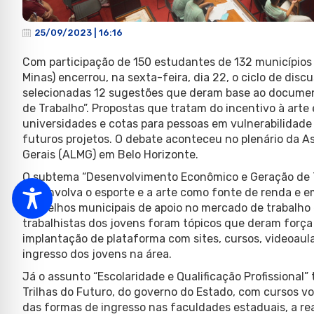
25/09/2023 | 16:16
Com participação de 150 estudantes de 132 municípios
Minas) encerrou, na sexta-feira, dia 22, o ciclo de dis
selecionadas 12 sugestões que deram base ao documen
de Trabalho”. Propostas que tratam do incentivo à arte 
universidades e cotas para pessoas em vulnerabilidade
futuros projetos. O debate aconteceu no plenário da A
Gerais (ALMG) em Belo Horizonte.
O subtema “Desenvolvimento Econômico e Geração de T
desenvolva o esporte e a arte como fonte de renda e e
conselhos municipais de apoio no mercado de trabalho 
trabalhistas dos jovens foram tópicos que deram forç
implantação de plataforma com sites, cursos, videoaula
ingresso dos jovens na área.
Já o assunto “Escolaridade e Qualificação Profissional
Trilhas do Futuro, do governo do Estado, com cursos vo
das formas de ingresso nas faculdades estaduais, a r