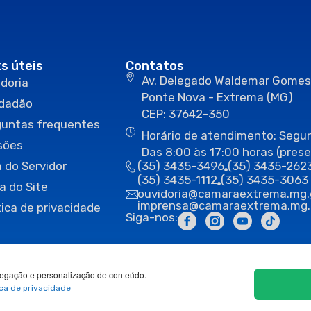
ks úteis
Contatos
Av. Delegado Waldemar Gomes
doria
Ponte Nova - Extrema (MG)
idadão
CEP: 37642-350
guntas frequentes
Horário de atendimento: Segun
sões
Das 8:00 às 17:00 horas (prese
 do Servidor
(35) 3435-3496
(35) 3435-262
(35) 3435-1112
(35) 3435-3063
a do Site
ouvidoria@camaraextrema.mg.
imprensa@camaraextrema.mg.
tica de privacidade
Siga-nos:
egação e personalização de conteúdo.
ica de privacidade