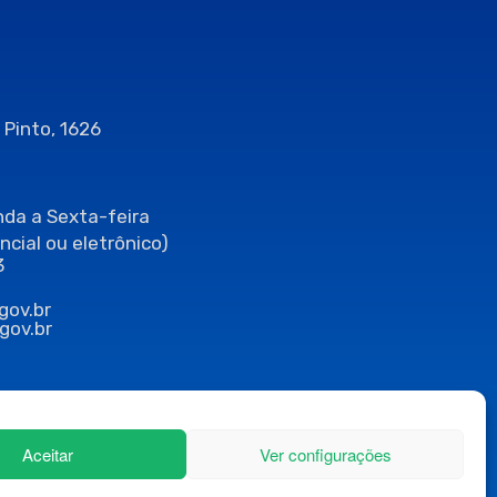
 Pinto, 1626
da a Sexta-feira
ncial ou eletrônico)
3
gov.br
gov.br
Aceitar
Ver configurações