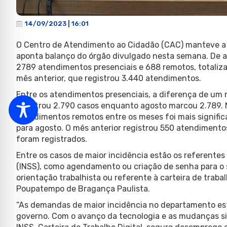
14/09/2023 | 16:01
O Centro de Atendimento ao Cidadão (CAC) manteve a
aponta balanço do órgão divulgado nesta semana. De a
2789 atendimentos presenciais e 688 remotos, totaliz
mês anterior, que registrou 3.440 atendimentos.
Entre os atendimentos presenciais, a diferença de um m
registrou 2.790 casos enquanto agosto marcou 2.789. 
atendimentos remotos entre os meses foi mais signific
para agosto. O mês anterior registrou 550 atendiment
foram registrados.
Entre os casos de maior incidência estão os referentes 
(INSS), como agendamento ou criação de senha para o 
orientação trabalhista ou referente à carteira de trab
Poupatempo de Bragança Paulista.
“As demandas de maior incidência no departamento est
governo. Com o avanço da tecnologia e as mudanças sig