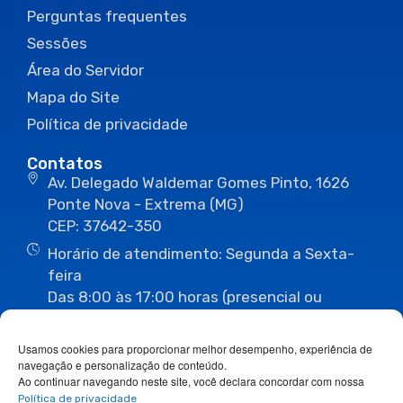
Perguntas frequentes
Sessões
Área do Servidor
Mapa do Site
Política de privacidade
Contatos
Av. Delegado Waldemar Gomes Pinto, 1626
Ponte Nova - Extrema (MG)
CEP: 37642-350
Horário de atendimento: Segunda a Sexta-
feira
Das 8:00 às 17:00 horas (presencial ou
eletrônico)
(35) 3435-3496
(35) 3435-2623
Usamos cookies para proporcionar melhor desempenho, experiência de
(35) 3435-1112
(35) 3435-3063
navegação e personalização de conteúdo.
ouvidoria@camaraextrema.mg.gov.br
Ao continuar navegando neste site, você declara concordar com nossa
imprensa@camaraextrema.mg.gov.br
Política de privacidade
Siga-nos: