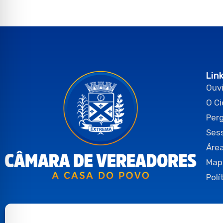
Lin
Ouvi
O C
Per
Ses
Área
Map
Polí