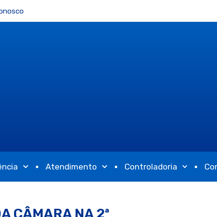
Conosco
ência
Atendimento
Controladoria
Co
A CÂMARA NA 2ª