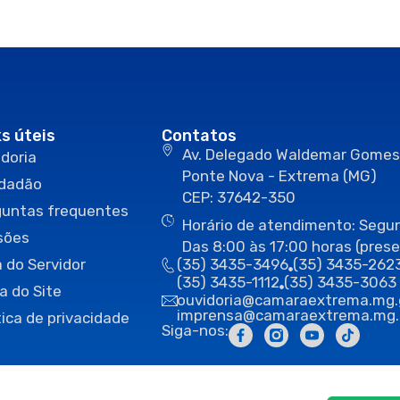
ks úteis
Contatos
Av. Delegado Waldemar Gomes
doria
Ponte Nova - Extrema (MG)
idadão
CEP: 37642-350
guntas frequentes
Horário de atendimento: Segun
sões
Das 8:00 às 17:00 horas (prese
 do Servidor
(35) 3435-3496
(35) 3435-262
(35) 3435-1112
(35) 3435-3063
a do Site
ouvidoria@camaraextrema.mg.
imprensa@camaraextrema.mg.
tica de privacidade
Siga-nos: