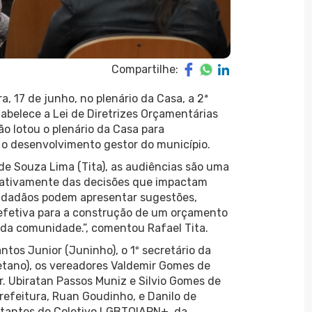
Compartilhe:
 17 de junho, no plenário da Casa, a 2ª
tabelece a Lei de Diretrizes Orçamentárias
ão lotou o plenário da Casa para
o desenvolvimento gestor do município.
 de Souza Lima (Tita), as audiências são uma
e ativamente das decisões que impactam
 cidadãos podem apresentar sugestões,
efetiva para a construção de um orçamento
s da comunidade.”, comentou Rafael Tita.
ntos Junior (Juninho), o 1º secretário da
etano), os vereadores Valdemir Gomes de
Dr. Ubiratan Passos Muniz e Silvio Gomes de
Prefeitura, Ruan Goudinho, e Danilo de
ntantes do Coletivo LGBTQIAPN+, da