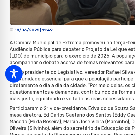
18/06/2025 | 11:49
A Câmara Municipal de Extrema promoveu na terça-feira,
Audiência Pública para debater o Projeto de Lei que es
(LDO) do município para o exercício de 2026. A populaç
acompanhar o debate acerca de temas relevantes para 
Para o presidente do Legislativo, vereador Rafael Silva
oportunidade essencial para que a população particip
diretamente o dia a dia da cidade. “Por meio delas, os
questionamentos e demandas, contribuindo de forma 
mais justo, equilibrado e voltado às reais necessidade
Participaram o 2º vice-presidente, Edvaldo de Souza Sa
mesa diretora, Ed Carlos Caetano dos Santos (Eddy Ca
Macedo (Mi da Roseira), Marcio José Vieira (Marcinho), 
Oliveira (Silvinho), além do secretário de Educação da 
Morais, da pasta de Planejamento e Finanças. Represe