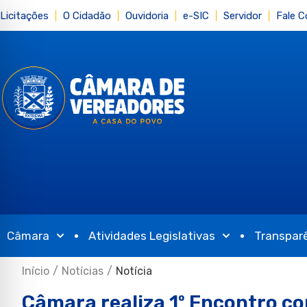
Licitações
O Cidadão
Ouvidoria
e-SIC
Servidor
Fale 
Câmara
Atividades Legislativas
Transpar
Início
/
Notícias
/
Notícia
Câmara realiza 1º Encontro c