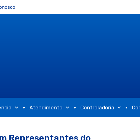
Conosco
ência
Atendimento
Controladoria
Co
om Representantes do