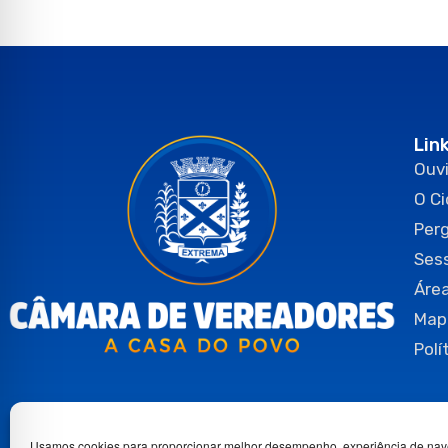
Lin
Ouvi
O C
Per
Ses
Área
Map
Polí
Usamos cookies para proporcionar melhor desempenho, experiência de nav