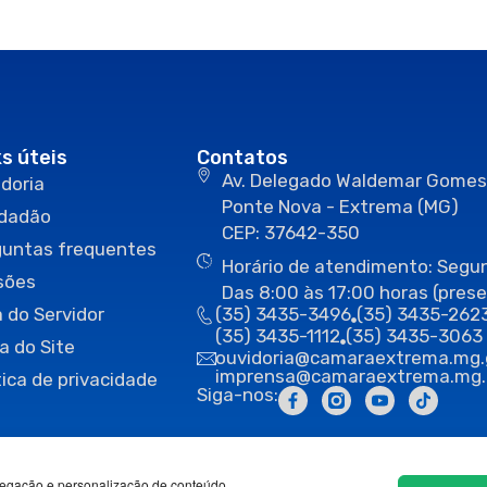
ks úteis
Contatos
Av. Delegado Waldemar Gomes
doria
Ponte Nova - Extrema (MG)
idadão
CEP: 37642-350
guntas frequentes
Horário de atendimento: Segun
sões
Das 8:00 às 17:00 horas (prese
 do Servidor
(35) 3435-3496
(35) 3435-262
(35) 3435-1112
(35) 3435-3063
a do Site
ouvidoria@camaraextrema.mg.
imprensa@camaraextrema.mg.
tica de privacidade
Siga-nos:
egação e personalização de conteúdo.