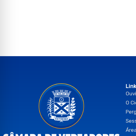
Lin
Ouvi
O C
Per
Ses
Área