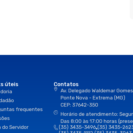
ks úteis
Contatos
Av. Delegado Waldemar Gomes
doria
Ponte Nova - Extrema (MG)
idadão
CEP: 37642-350
guntas frequentes
Horário de atendimento: Segun
sões
Das 8:00 às 17:00 horas (prese
 do Servidor
(35) 3435-3496
(35) 3435-262