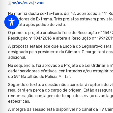
12/09/2025 | 12:02
Na manhã desta sexta-feira, dia 12, aconteceu a 14ª R
Vereadores de Extrema. Três projetos estavam previstos
de pauta após pedido de vista.
O primeiro projeto analisado foi o de Resolução nº 154
Resolução nº 184/2016 e altera a Resolução nº 199/201
A proposta estabelece que a Escola do Legislativo ser
designado pelo presidente da Câmara. O cargo terá ca
adicional.
Na sequência, foi aprovado o Projeto de Lei Ordinária n
ceder servidores efetivos, contratados e/ou estagiários 
do 59º Batalhão de Polícia Militar.
Segundo o texto, a cessão não acarretará ruptura do v
resultará em perda do cargo de origem. Estão assegurado
remuneração, contagem de tempo de serviço e vantage
específicas.
A íntegra da sessão está disponível no canal da TV Câ