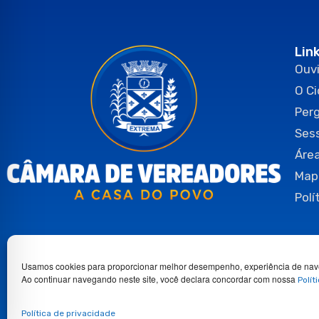
Lin
Ouvi
O C
Per
Ses
Área
Map
Polí
Usamos cookies para proporcionar melhor desempenho, experiência de nav
Ao continuar navegando neste site, você declara concordar com nossa
Polít
Copyright 2026© Todos os direitos reservados.
Política de privacidade