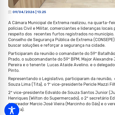
09/04/2026 | 13:25
A Câmara Municipal de Extrema realizou, na quarta-fei
polícias Civil e Militar, comerciantes e lideranças locais
respeito dos recentes furtos registrados no município
Conselho de Segurança Pública de Extrema (CONSEPE) 
buscar soluções e reforçar a segurança na cidade.
Participaram da reunião o comandante do 59º Batalhão d
Prado, o subcomandante do 59º BPM, Major Alexandre J
Pereira e o tenente Lucas Ataide Avelino. e o delegado 
Pinto.
Representando o Legislativo, participaram da reunião, 
Souza Lima (Tita), o 1º vice-presidente Pericle Mazzi Fil
2ª vice-presidente Edvaldo de Souza Santos Junior (Jun
Henriques (Wilton do Supermercado), o 2º secretário E
o vereador Marcio José Vieira (Marcinho do Gás) e o ve
Roseira).