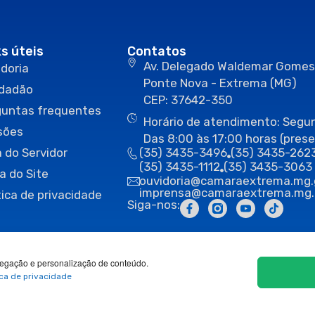
ks úteis
Contatos
Av. Delegado Waldemar Gomes
doria
Ponte Nova - Extrema (MG)
idadão
CEP: 37642-350
guntas frequentes
Horário de atendimento: Segun
sões
Das 8:00 às 17:00 horas (prese
 do Servidor
(35) 3435-3496
(35) 3435-262
(35) 3435-1112
(35) 3435-3063
a do Site
ouvidoria@camaraextrema.mg.
imprensa@camaraextrema.mg.
tica de privacidade
Siga-nos:
egação e personalização de conteúdo.
ica de privacidade