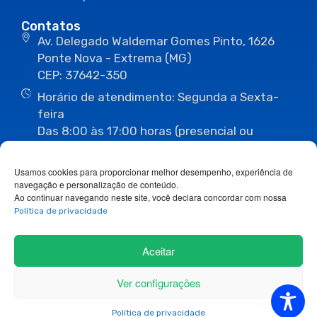
Contatos
Av. Delegado Waldemar Gomes Pinto, 1626
Ponte Nova - Extrema (MG)
CEP: 37642-350
Horário de atendimento: Segunda a Sexta-
feira
Das 8:00 às 17:00 horas (presencial ou
eletrônico)
(35) 3435-3496
(35) 3435-2623
Usamos cookies para proporcionar melhor desempenho, experiência de
(35) 3435-1112
(35) 3435-3063
navegação e personalização de conteúdo.
ouvidoria@camaraextrema.mg.gov.br
Ao continuar navegando neste site, você declara concordar com nossa
imprensa@camaraextrema.mg.gov.br
Política de privacidade
Siga-nos:
Aceitar
Ver configurações
Copyright 2026© Todos os direitos reservados.
Política de privacidade