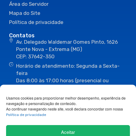
Área do Servidor
Mapa do Site
Política de privacidade
Contatos
Av. Delegado Waldemar Gomes Pinto, 1626
Ponte Nova - Extrema (MG)
CEP: 37642-350
Horário de atendimento: Segunda a Sexta-
feira
Das 8:00 às 17:00 horas (presencial ou
eletrônico)
(35) 3435-3496
(35) 3435-2623
Usamos cookies para proporcionar melhor desempenho, experiência de
(35) 3435-1112
(35) 3435-3063
navegação e personalização de conteúdo.
ouvidoria@camaraextrema.mg.gov.br
Ao continuar navegando neste site, você declara concordar com nossa
imprensa@camaraextrema.mg.gov.br
Política de privacidade
Siga-nos:
Aceitar