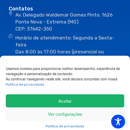
Contatos
Av. Delegado Waldemar Gomes Pinto, 1626
Ponte Nova - Extrema (MG)
CEP: 37642-350
Horário de atendimento: Segunda a Sexta-
feira
Das 8:00 às 17:00 horas (presencial ou
eletrônico)
(35) 3435-3496
(35) 3435-2623
Usamos cookies para proporcionar melhor desempenho, experiência de
(35) 3435-1112
(35) 3435-3063
navegação e personalização de conteúdo.
ouvidoria@camaraextrema.mg.gov.br
Ao continuar navegando neste site, você declara concordar com nossa
imprensa@camaraextrema.mg.gov.br
Política de privacidade
Siga-nos:
Aceitar
Ver configurações
Copyright 2026© Todos os direitos reservados.
Política de privacidade