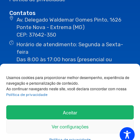
Contatos
Av. Delegado Waldemar Gomes Pinto, 1626
Ponte Nova - Extrema (MG)
CEP: 37642-350
Horário de atendimento: Segunda a Sexta-
feira
Das 8:00 às 17:00 horas (presencial ou
eletrônico)
(35) 3435-3496
(35) 3435-2623
Usamos cookies para proporcionar melhor desempenho, experiência de
(35) 3435-1112
(35) 3435-3063
navegação e personalização de conteúdo.
ouvidoria@camaraextrema.mg.gov.br
Ao continuar navegando neste site, você declara concordar com nossa
imprensa@camaraextrema.mg.gov.br
Política de privacidade
Siga-nos:
Aceitar
Ver configurações
Copyright 2026© Todos os direitos reservados.
Política de privacidade