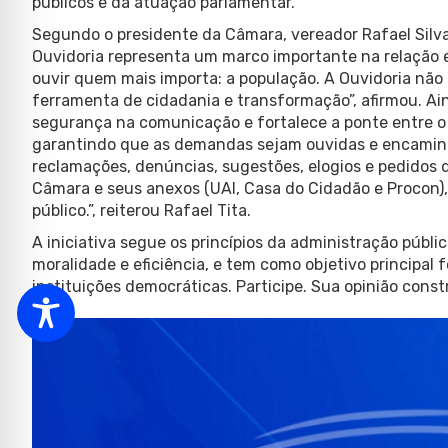
públicos e da atuação parlamentar.
Segundo o presidente da Câmara, vereador Rafael Silva
Ouvidoria representa um marco importante na relação 
ouvir quem mais importa: a população. A Ouvidoria nã
ferramenta de cidadania e transformação”, afirmou. Ain
segurança na comunicação e fortalece a ponte entre o
garantindo que as demandas sejam ouvidas e encaminha
reclamações, denúncias, sugestões, elogios e pedidos 
Câmara e seus anexos (UAI, Casa do Cidadão e Procon),
público.”, reiterou Rafael Tita.
A iniciativa segue os princípios da administração públi
moralidade e eficiência, e tem como objetivo principal 
instituições democráticas. Participe. Sua opinião cons