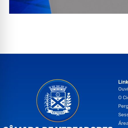
Lin
Ouvi
O C
Per
Ses
Área