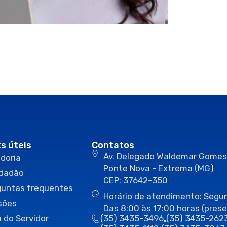
ks úteis
Contatos
Av. Delegado Waldemar Gomes
doria
Ponte Nova - Extrema (MG)
idadão
CEP: 37642-350
guntas frequentes
Horário de atendimento: Segun
sões
Das 8:00 às 17:00 horas (prese
 do Servidor
(35) 3435-3496
(35) 3435-262