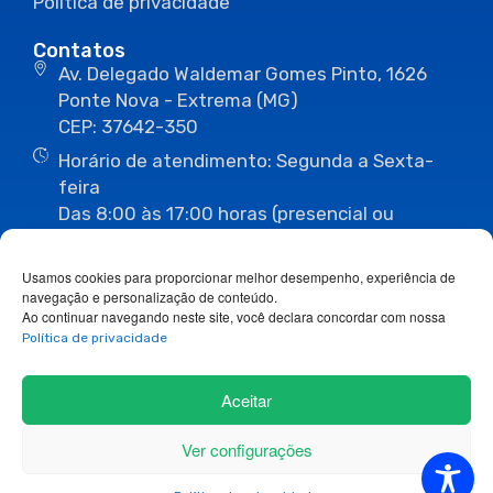
Política de privacidade
Contatos
Av. Delegado Waldemar Gomes Pinto, 1626
Ponte Nova - Extrema (MG)
CEP: 37642-350
Horário de atendimento: Segunda a Sexta-
feira
Das 8:00 às 17:00 horas (presencial ou
eletrônico)
(35) 3435-3496
(35) 3435-2623
Usamos cookies para proporcionar melhor desempenho, experiência de
(35) 3435-1112
(35) 3435-3063
navegação e personalização de conteúdo.
ouvidoria@camaraextrema.mg.gov.br
Ao continuar navegando neste site, você declara concordar com nossa
imprensa@camaraextrema.mg.gov.br
Política de privacidade
Siga-nos:
Aceitar
Ver configurações
Copyright 2026© Todos os direitos reservados.