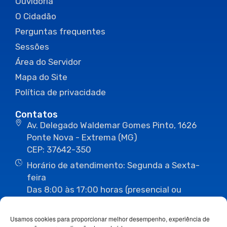
Ouvidoria
O Cidadão
Perguntas frequentes
Sessões
Área do Servidor
Mapa do Site
Política de privacidade
Contatos
Av. Delegado Waldemar Gomes Pinto, 1626
Ponte Nova - Extrema (MG)
CEP: 37642-350
Horário de atendimento: Segunda a Sexta-
feira
Das 8:00 às 17:00 horas (presencial ou
eletrônico)
(35) 3435-3496
(35) 3435-2623
Usamos cookies para proporcionar melhor desempenho, experiência de
(35) 3435-1112
(35) 3435-3063