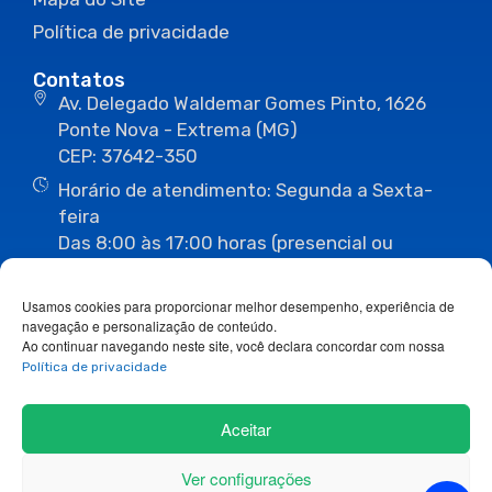
Política de privacidade
Contatos
Av. Delegado Waldemar Gomes Pinto, 1626
Ponte Nova - Extrema (MG)
CEP: 37642-350
Horário de atendimento: Segunda a Sexta-
feira
Das 8:00 às 17:00 horas (presencial ou
eletrônico)
(35) 3435-3496
(35) 3435-2623
Usamos cookies para proporcionar melhor desempenho, experiência de
(35) 3435-1112
(35) 3435-3063
navegação e personalização de conteúdo.
ouvidoria@camaraextrema.mg.gov.br
Ao continuar navegando neste site, você declara concordar com nossa
imprensa@camaraextrema.mg.gov.br
Política de privacidade
Siga-nos:
Aceitar
Ver configurações