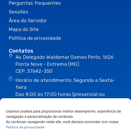
Perguntas frequentes
Sessões
Área do Servidor
Mapa do Site
Política de privacidade
Contatos
Av. Delegado Waldemar Gomes Pinto, 1626
Ponte Nova - Extrema (MG)
CEP: 37642-350
Horário de atendimento: Segunda a Sexta-
feira
Das 8:00 às 17:00 horas (presencial ou
eletrônico)
(35) 3435-3496
(35) 3435-2623
Usamos cookies para proporcionar melhor desempenho, experiência de
(35) 3435-1112
(35) 3435-3063
navegação e personalização de conteúdo.
ouvidoria@camaraextrema.mg.gov.br
Ao continuar navegando neste site, você declara concordar com nossa
imprensa@camaraextrema.mg.gov.br
Política de privacidade
Siga-nos: