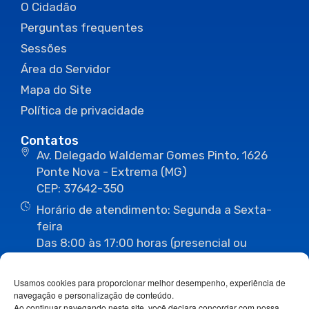
O Cidadão
Perguntas frequentes
Sessões
Área do Servidor
Mapa do Site
Política de privacidade
Contatos
Av. Delegado Waldemar Gomes Pinto, 1626
Ponte Nova - Extrema (MG)
CEP: 37642-350
Horário de atendimento: Segunda a Sexta-
feira
Das 8:00 às 17:00 horas (presencial ou
eletrônico)
(35) 3435-3496
(35) 3435-2623
Usamos cookies para proporcionar melhor desempenho, experiência de
(35) 3435-1112
(35) 3435-3063
navegação e personalização de conteúdo.
ouvidoria@camaraextrema.mg.gov.br
Ao continuar navegando neste site, você declara concordar com nossa