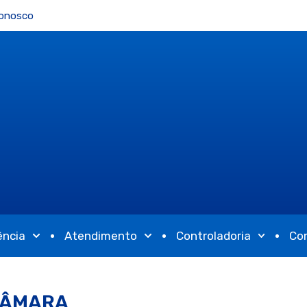
Conosco
ência
Atendimento
Controladoria
Co
 CÂMARA