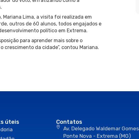
ador do voto, enfatizando como a
.
 Mariana Lima, a visita foi realizada em
rde, outros de 60 alunos, todos engajados e
desenvolvimento político em Extrema.
posição para aprender mais sobre o
 o crescimento da cidade”, contou Mariana.
ks úteis
Contatos
Av. Delegado Waldemar Gomes
doria
Ponte Nova - Extrema (MG)
idadão