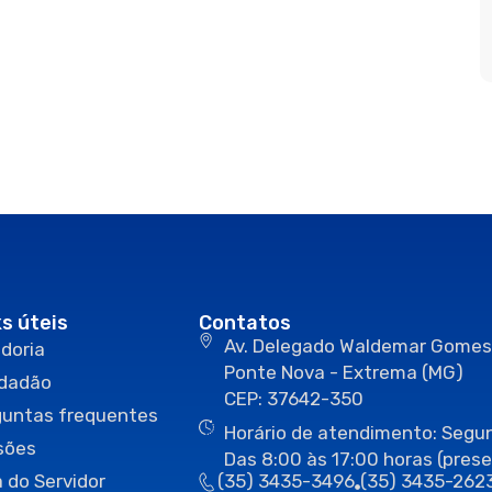
ks úteis
Contatos
Av. Delegado Waldemar Gomes
doria
Ponte Nova - Extrema (MG)
idadão
CEP: 37642-350
guntas frequentes
Horário de atendimento: Segun
sões
Das 8:00 às 17:00 horas (prese
 do Servidor
(35) 3435-3496
(35) 3435-262