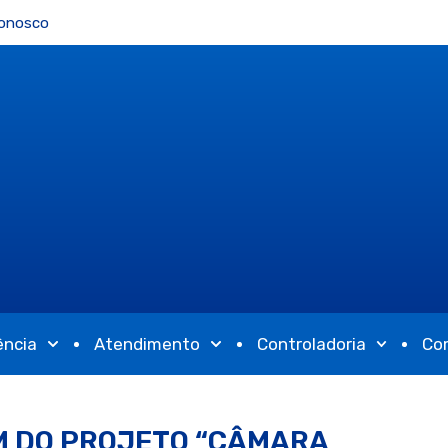
Conosco
ência
Atendimento
Controladoria
Co
M DO PROJETO “CÂMARA