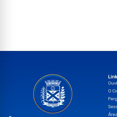
Lin
Ouvi
O C
Per
Ses
Área