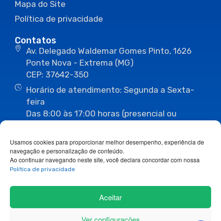
Mapa do Site
Política de privacidade
Contatos
Av. Delegado Waldemar Gomes Pinto, 1626
Ponte Nova - Extrema (MG)
CEP: 37642-350
Horário de atendimento: Segunda a Sexta-
feira
Das 8:00 às 17:00 horas (presencial ou
eletrônico)
(35) 3435-3496
(35) 3435-2623
Usamos cookies para proporcionar melhor desempenho, experiência de
(35) 3435-1112
(35) 3435-3063
navegação e personalização de conteúdo.
ouvidoria@camaraextrema.mg.gov.br
Ao continuar navegando neste site, você declara concordar com nossa
imprensa@camaraextrema.mg.gov.br
Política de privacidade
Siga-nos:
Aceitar
Ver configurações