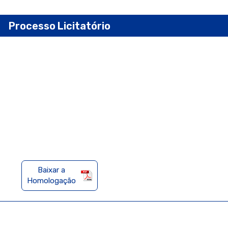
Processo Licitatório
o específica para participação do curso "Mikdrotik - MTCNA", promo
i Lancamento Digital Ltda), que ocorrerá dos dias 22 e 23 de maio, n
Cláudio.
Baixar a
Homologação