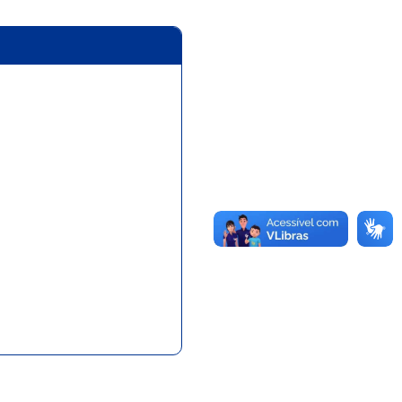
vido pela escola de
a cidade de São Paulo -