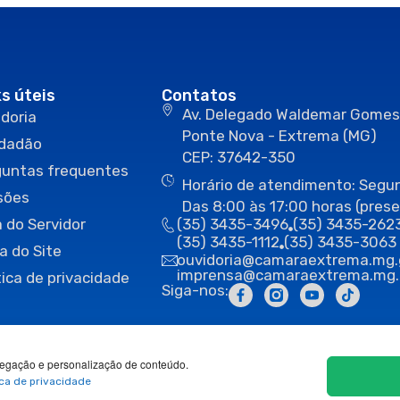
ks úteis
Contatos
Av. Delegado Waldemar Gomes
doria
Ponte Nova - Extrema (MG)
idadão
CEP: 37642-350
guntas frequentes
Horário de atendimento: Segun
sões
Das 8:00 às 17:00 horas (prese
 do Servidor
(35) 3435-3496
(35) 3435-262
(35) 3435-1112
(35) 3435-3063
a do Site
ouvidoria@camaraextrema.mg.
imprensa@camaraextrema.mg.
tica de privacidade
Siga-nos:
egação e personalização de conteúdo.
ica de privacidade