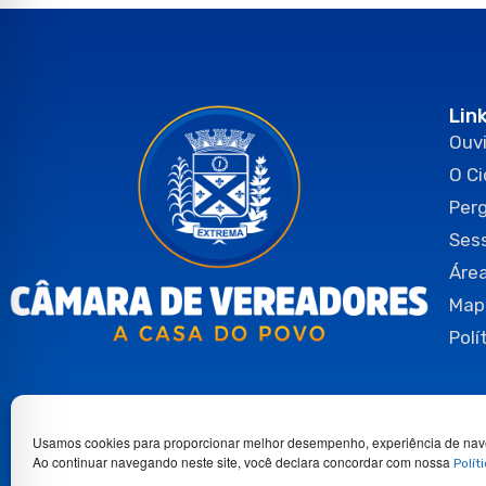
Lin
Ouvi
O C
Per
Ses
Área
Map
Polí
Usamos cookies para proporcionar melhor desempenho, experiência de nav
Ao continuar navegando neste site, você declara concordar com nossa
Polít