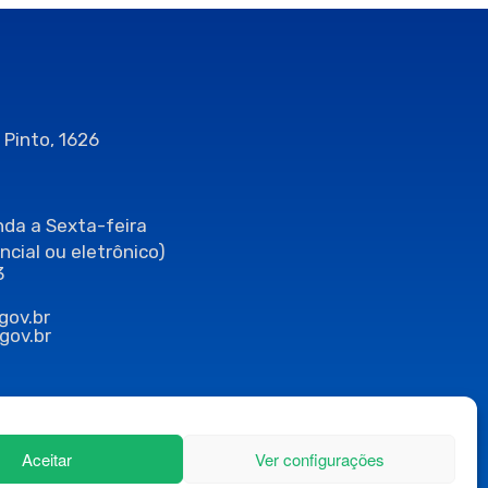
 Pinto, 1626
da a Sexta-feira
ncial ou eletrônico)
3
gov.br
gov.br
Aceitar
Ver configurações