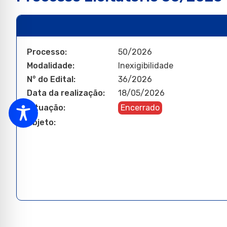
Processo:
50/2026
Modalidade:
Inexigibilidade
N° do Edital:
36/2026
Data da realização:
18/05/2026
Situação:
Encerrado
Objeto:
Contratação de 1 (uma) inscriçã
treinamento Sixcore (Contract T
SP. Participante: Carlos Alberto 